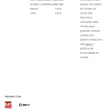
embed_preferences
Sessão
queira ver vídeos
player
1 ano
do Vimeo no
vuid
1 ano
nosso site.
Domínios
utilizador pelo
Vimeo para
guardar cookies:
vimeo.com,
player.vimeo.com.
Leia
aqui
a
política de
privacidade do
Vimeo.
PROMOTOR