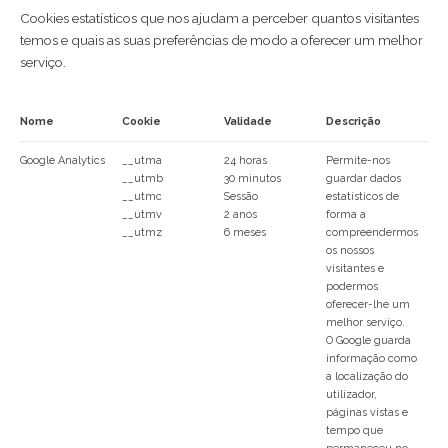
Cookies estatísticos que nos ajudam a perceber quantos visitantes
temos e quais as suas preferências de modo a oferecer um melhor
serviço.
Nome
Cookie
Validade
Descrição
Google Analytics
__utma
24 horas
Permite-nos
__utmb
30 minutos
guardar dados
__utmc
Sessão
estatísticos de
__utmv
2 anos
forma a
__utmz
6 meses
compreendermos
os nossos
visitantes e
podermos
oferecer-lhe um
melhor serviço.
O Google guarda
informação como
a localização do
utilizador,
páginas vistas e
tempo que