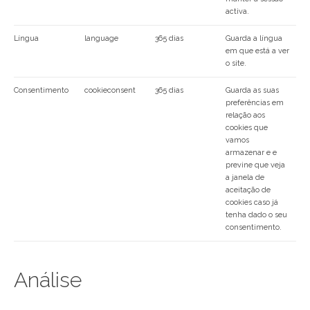
activa.
Língua
language
365 dias
Guarda a língua
em que está a ver
o site.
Consentimento
cookieconsent
365 dias
Guarda as suas
preferências em
relação aos
cookies que
vamos
armazenar e e
previne que veja
a janela de
aceitação de
cookies caso já
tenha dado o seu
consentimento.
Análise