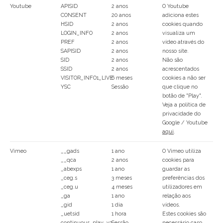
Youtube
APISID
2 anos
O Youtube
CONSENT
20 anos
adiciona estes
HSID
2 anos
cookies quando
LOGIN_INFO
2 anos
visualiza um
PREF
2 anos
vídeo através do
SAPISID
2 anos
nosso site.
SID
2 anos
Não são
SSID
2 anos
acrescentados
VISITOR_INFO1_LIVE
6 meses
cookies a não ser
YSC
Sessão
que clique no
botão de "Play".
Veja a política de
privacidade do
Google / Youtube
aqui
.
Vimeo
__gads
1 ano
O Vimeo utiliza
__qca
2 anos
cookies para
_abexps
1 ano
guardar as
_ceg.s
3 meses
preferências dos
_ceg.u
4 meses
utilizadores em
_ga
1 ano
relação aos
_gid
1 dia
vídeos.
_uetsid
1 hora
Estes cookies são
continuous_play_v3
Sessão
necessário caso